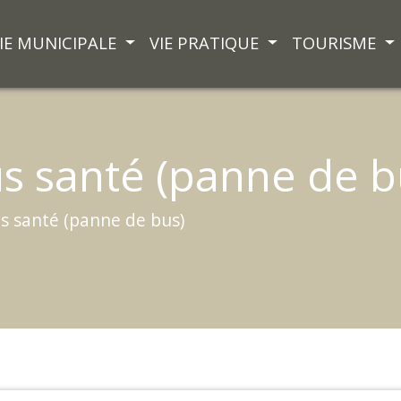
IE MUNICIPALE
VIE PRATIQUE
TOURISME
s santé (panne de b
s santé (panne de bus)